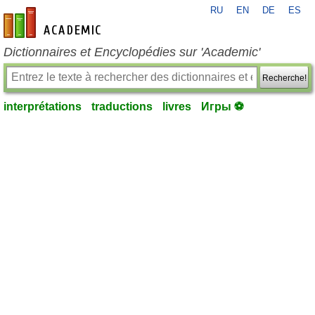
RU
EN
DE
ES
fr-academic.com
Dictionnaires et Encyclopédies sur 'Academic'
Recherche!
interprétations
traductions
livres
Игры ⚽