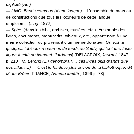
exploité (
Ac.
).
—
LING.
Fonds commun (d'une langue).
,,L'ensemble de mots ou
de constructions que tous les locuteurs de cette langue
emploient`` (
Ling.
1972).
—
Spéc.
(dans les bibl., archives, musées, etc.). Ensemble des
livres, documents, manuscrits, tableaux, etc., appartenant à une
même collection ou provenant d'un même donateur.
On voit là
quelques tableaux modernes du fonds de Souty, qui font une triste
figure à côté du flamand
[
Jordaëns
] (DELACROIX,
Journal,
1847,
p. 219).
M. Lerond (...) dénombra (...) ces livres plus grands que
des atlas (...) — C'est le fonds le plus ancien de la bibliothèque, dit
M. de Brécé
(FRANCE,
Anneau améth.,
1899 p. 73).