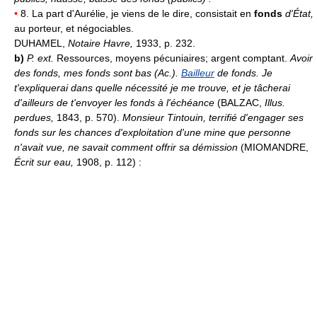
•
8. La part d'Aurélie, je viens de le dire, consistait en
fonds
d'État,
au porteur, et négociables.
DUHAMEL,
Notaire Havre,
1933, p. 232.
b)
P. ext.
Ressources, moyens pécuniaires; argent comptant.
Avoir
des fonds, mes fonds sont bas (
Ac.
).
Bailleur
de fonds.
Je
t'expliquerai dans quelle nécessité je me trouve, et je tâcherai
d'ailleurs de t'envoyer les fonds à l'échéance
(BALZAC,
Illus.
perdues,
1843, p. 570).
Monsieur Tintouin, terrifié d'engager ses
fonds sur les chances d'exploitation d'une mine que personne
n'avait vue, ne savait comment offrir sa démission
(MIOMANDRE,
Écrit sur eau,
1908, p. 112) :