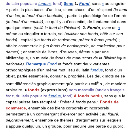
du latin populaire
fundus
, fond)
Sens
1.
Fond
, sans
s
au singulier
= partie la plus basse d'un lieu, d'une chose, d'un récipient
(le fond
d'un lac
,
le fond d'une bouteille)
; partie la plus éloignée de l'entrée
(le fond d'un couloir)
, ce qu'il y a d'essentiel, de fondamental dans
quelque chose
(voilà le fond de l'histoire)
.
2.
Fonds
, avec un
s
même au singulier = terrain, sol
(cultiver son fonds
,
bâtir sur son
fonds)
; capital
(un fonds de roulement
,
prêter à fonds perdu)
;
affaire commerciale
(un fonds de boulangerie
,
de confection pour
dames)
; ensemble de livres, d'œuvres, détenus par une
bibliothèque, un musée
(le fonds de manuscrits de la Bibliothèque
nationale)
.
Remarque
Fond
et
fonds
sont deux variantes
orthographiques d'un même mot, issu du latin
fundus
, fond d'un
objet, partie essentielle, domaine, propriété. Les deux mots ne se
e
sont différenciés graphiquement qu'à partir du xvii
s., de manière
arbitraire. ●
fonds
(expressions)
nom masculin
(ancien français
fonz
, du latin populaire
fundus
, fond)
À fonds perdu,
sans que le
capital puisse être récupéré :
Prêter à fonds perdu.
Fonds de
commerce,
ensemble des biens corporels et incorporels
permettant à un commerçant d'exercer son activité ;
au figuré
,
péjorativement
, ensemble de thèmes, d'arguments sur lesquels
s'appuie quelqu'un, un groupe, pour séduire une partie du public,