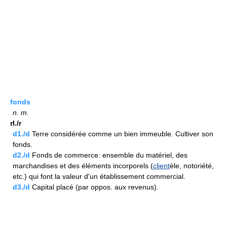
fonds
n.
m.
rI./r
d1./d
Terre considérée comme un bien immeuble. Cultiver son
fonds.
d2./d
Fonds de commerce: ensemble du matériel, des
marchandises et des éléments incorporels (
client
èle, notoriété,
etc.) qui font la valeur d'un établissement commercial.
d3./d
Capital placé (par oppos. aux revenus).