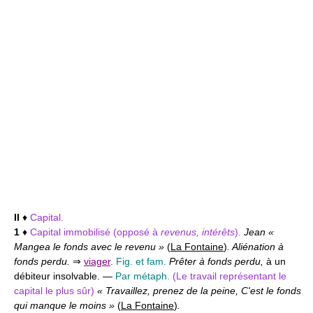
II
♦
Capital.
1
♦
Capital immobilisé
(opposé à
revenus, intérêts
).
Jean «
Mangea le fonds avec le revenu »
(
La Fontaine
)
. Aliénation à
fonds perdu.
⇒
viager
.
Fig. et fam.
Prêter à fonds perdu,
à un
débiteur insolvable. —
Par métaph.
(Le travail représentant le
capital le plus sûr)
« Travaillez, prenez de la peine, C'est le fonds
qui manque le moins »
(
La Fontaine
)
.