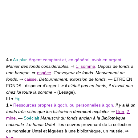
4
♦
Au plur.
Argent comptant et, en général, avoir en argent.
Manier des fonds considérables.
⇒
1. somme
.
Dépôts de fonds à
une banque.
⇒
espèce
.
Convoyeur de fonds. Mouvement de
fonds.
⇒
caisse
.
Détournement, extorsion de fonds.
— ÊTRE EN
FONDS :
disposer d'argent.
« il n'était pas en fonds; il n'avait pas
chez lui toute la somme »
(
Lesage
)
.
III
♦
Fig.
1
♦
Ressources propres à qqch. ou personnelles à qqn.
Il y a là un
fonds très riche que les historiens devraient exploiter.
⇒
filon
,
2.
mine
.
—
Spécialt
Manuscrit du fonds ancien à la Bibliothèque
nationale. Le fonds Untel :
les œuvres provenant de la collection
de monsieur Untel et léguées à une bibliothèque, un musée. ⇒
legs
.