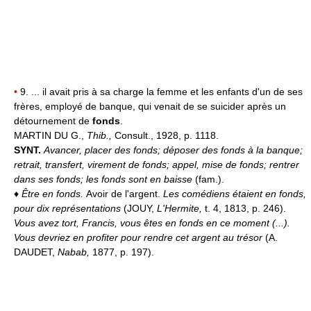
•
9. ... il avait pris à sa charge la femme et les enfants d'un de ses
frères, employé de banque, qui venait de se suicider après un
détournement de
fonds
.
MARTIN DU G.,
Thib.,
Consult., 1928, p. 1118.
SYNT.
Avancer, placer des fonds; déposer des fonds à la banque;
retrait, transfert, virement de fonds; appel, mise de fonds; rentrer
dans ses fonds; les fonds sont en baisse
(fam.).
♦
Être en fonds.
Avoir de l'argent.
Les comédiens étaient en fonds,
pour dix représentations
(JOUY,
L'Hermite,
t. 4, 1813, p. 246).
Vous avez tort, Francis, vous êtes en fonds en ce moment (...).
Vous devriez en profiter pour rendre cet argent au trésor
(A.
DAUDET,
Nabab,
1877, p. 197).