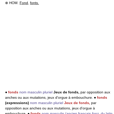
⊗ HOM.
Fond
,
fonts.
●
fonds
nom masculin pluriel
Jeux de fonds,
par opposition aux
anches ou aux mutations, jeux d'orgue à embouchure. ●
fonds
(expressions)
nom masculin pluriel
Jeux de fonds,
par
opposition aux anches ou aux mutations, jeux d'orgue à
embouchure. ●
fonds
nom masculin
(ancien français
fonz
, du latin