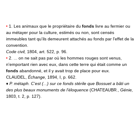
•
1. Les animaux que le propriétaire du
fonds
livre au fermier ou
au métayer pour la culture, estimés ou non, sont censés
immeubles tant qu'ils demeurent attachés au fonds par l'effet de la
convention.
Code civil,
1804, art. 522, p. 96.
•
2. ... on ne sait pas par où les hommes rouges sont venus,
n'emportant rien avec eux, dans cette terre qui était comme un
fonds
abandonné, et il y avait trop de place pour eux.
CLAUDEL,
Échange,
1894, I, p. 662.
♦
P. métaph.
C'est (...) sur ce fonds stérile que Bossuet a bâti un
des plus beaux monuments de l'éloquence
(CHATEAUBR.,
Génie,
1803, t. 2, p. 127).