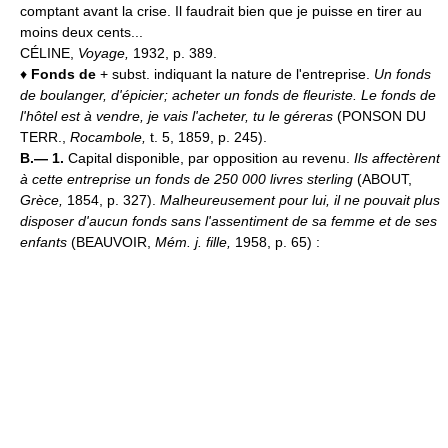
comptant avant la crise. Il faudrait bien que je puisse en tirer au
moins deux cents...
CÉLINE,
Voyage,
1932, p. 389.
♦
Fonds de
+ subst. indiquant la nature de l'entreprise.
Un fonds
de boulanger, d'épicier; acheter un fonds de fleuriste.
Le fonds de
l'hôtel est à vendre, je vais l'acheter, tu le géreras
(PONSON DU
TERR.,
Rocambole,
t. 5, 1859, p. 245).
B.— 1.
Capital disponible, par opposition au revenu.
Ils affectèrent
à cette entreprise un fonds de 250 000 livres sterling
(ABOUT,
Grèce,
1854, p. 327).
Malheureusement pour lui, il ne pouvait plus
disposer d'aucun fonds sans l'assentiment de sa femme et de ses
enfants
(BEAUVOIR,
Mém. j. fille,
1958, p. 65) :