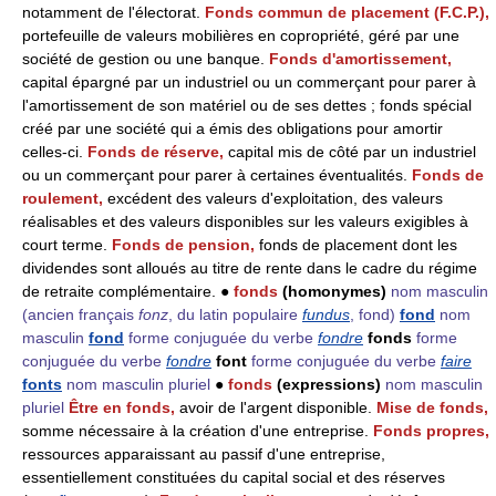
notamment de l'électorat.
Fonds commun de placement (F.C.P.),
portefeuille de valeurs mobilières en copropriété, géré par une
société de gestion ou une banque.
Fonds d'amortissement,
capital épargné par un industriel ou un commerçant pour parer à
l'amortissement de son matériel ou de ses dettes ; fonds spécial
créé par une société qui a émis des obligations pour amortir
celles-ci.
Fonds de réserve,
capital mis de côté par un industriel
ou un commerçant pour parer à certaines éventualités.
Fonds de
roulement,
excédent des valeurs d'exploitation, des valeurs
réalisables et des valeurs disponibles sur les valeurs exigibles à
court terme.
Fonds de pension,
fonds de placement dont les
dividendes sont alloués au titre de rente dans le cadre du régime
de retraite complémentaire. ●
fonds
(homonymes)
nom masculin
(ancien français
fonz
, du latin populaire
fundus
, fond)
fond
nom
masculin
fond
forme conjuguée du verbe
fondre
fonds
forme
conjuguée du verbe
fondre
font
forme conjuguée du verbe
faire
fonts
nom masculin pluriel
●
fonds
(expressions)
nom masculin
pluriel
Être en fonds,
avoir de l'argent disponible.
Mise de fonds,
somme nécessaire à la création d'une entreprise.
Fonds propres,
ressources apparaissant au passif d'une entreprise,
essentiellement constituées du capital social et des réserves