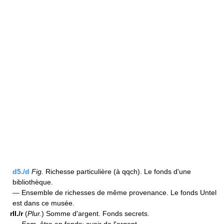
d5./d
Fig.
Richesse particulière (à qqch). Le fonds d'une
bibliothèque.
—
Ensemble de richesses de même provenance. Le fonds Untel
est dans ce musée.
rII./r
(
Plur.
) Somme d'argent. Fonds secrets.
—
Fam.
être en fonds: avoir de l'argent.