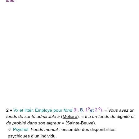
o
o
2
♦
Vx et littér.
Employé pour
fond
(II,
B
, 1
et
2
).
« Vous avez un
fonds de santé admirable »
(
Molière
)
. « Il a un fonds de dignité et
de probité dans son aigreur »
(
Sainte-Beuve
)
.
♢
Psychol.
Fonds mental :
ensemble des disponibilités
psychiques d'un individu.