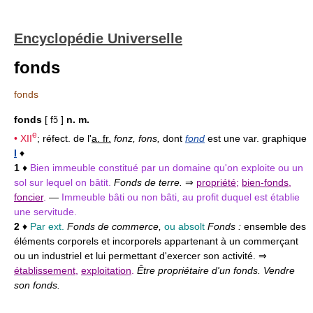
Encyclopédie Universelle
fonds
fonds
fonds
[ fɔ̃ ]
n. m.
e
•
XII
; réfect. de l'
a. fr.
fonz, fons,
dont
fond
est une var. graphique
I
♦
1
♦
Bien immeuble constitué par un domaine qu'on exploite ou un
sol sur lequel on bâtit.
Fonds de terre.
⇒
propriété
;
bien-fonds
,
foncier
.
—
Immeuble bâti ou non bâti, au profit duquel est établie
une servitude.
2
♦
Par ext.
Fonds de commerce,
ou absolt
Fonds :
ensemble des
éléments corporels et incorporels appartenant à un commerçant
ou un industriel et lui permettant d'exercer son activité. ⇒
établissement
,
exploitation
.
Être propriétaire d'un fonds. Vendre
son fonds.