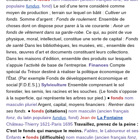
populaire
fundus
, fond)
Le sol d'une terre considéré comme
moyen de production ; terrain sur lequel on bâtit :
Cultiver un
fonds.
Somme d'argent :
Fonds de roulement.
Ensemble de
choses dont on dispose pour parer à la vie courante :
Avoir un
fonds de vêtement dans sa garde-robe.
Ce qui, au point de vue
physique, moral, intellectuel, constitue une sorte de capital :
Fonds
de santé
Dans les bibliothèques, les musées, etc., ensemble des
livres, œuvres d'art et documents constituant leurs collections.
Dans les maisons d'édition, ensemble des produits sur lesquels
s'appuie l'activité de base de l'entreprise.
Finances
Compte
spécial du Trésor destiné à réaliser la politique économique de
l'État. (Par exemple Fonds de développement économique et
social [F.D.E.S.].)
Sylviculture
Ensemble comprenant le sol
forestier, les semis, les racines et les souches. (Le fonds s'oppose
à la superficie, qui représente les arbres sur pied.) ●
fonds
nom
masculin pluriel
Argent, capital, moyens financiers :
Rentrer dans
ses fonds.
●
fonds
(citations)
nom masculin
(ancien français
fonz
, du latin populaire
fundus
, fond)
Jean de
La Fontaine
Château-Thierry 1621-Paris 1695
Travaillez, prenez de la peine :
C'est le fonds qui manque le moins.
Fables
, le Laboureur et ses
Enfants
●
fonds
(difficultés)
nom masculin
(ancien français
fonz
,